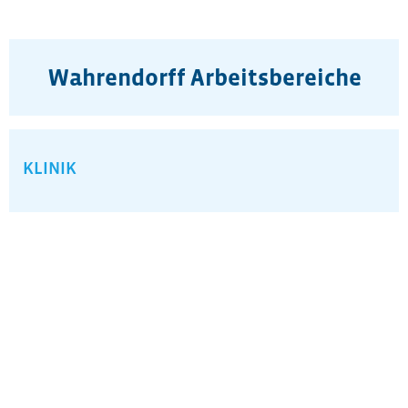
Wahrendorff Arbeitsbereiche​
KLINIK
Arbeiten im klinischen Bereich
In unseren Klinikbereichen in Ilten, Köthenwald,
Hannover und Celle behandeln wir das gesamte
Spektrum seelischer Erkrankungen.
Dabei wenden wir alle modernen Verfahren wie
Psychotherapie, Pharmakotherapie,
Ergotherapie, Kunst-, Arbeits-, Musik- und