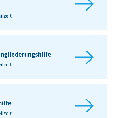
lzeit.
ingliederungshilfe
lzeit.
ilfe
lzeit.