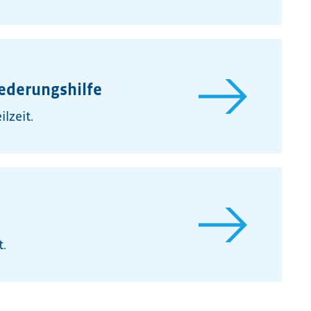
iederungshilfe
lzeit.
t.